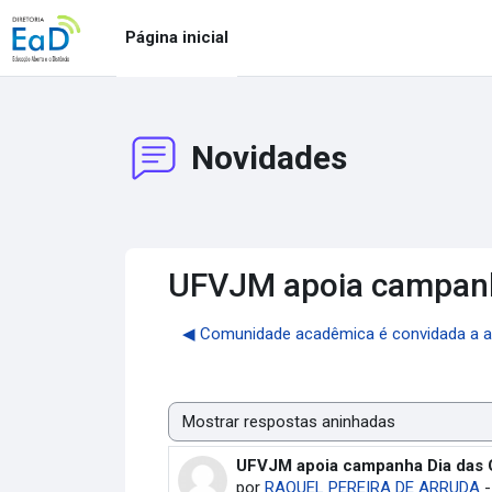
Ir para o conteúdo principal
Página inicial
Novidades
UFVJM apoia campanh
◀︎ Comunidade acadêmica é convidada a a
Modo de visualização
UFVJM apoia campanha Dia das
Número de respostas: 0
por
RAQUEL PEREIRA DE ARRUDA