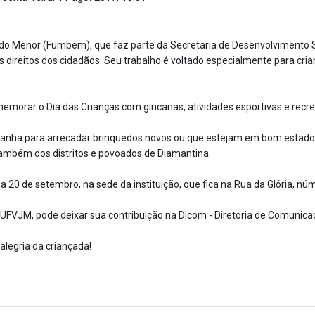
o Menor (Fumbem), que faz parte da Secretaria de Desenvolvimento So
direitos dos cidadãos. Seu trabalho é voltado especialmente para cri
memorar o Dia das Crianças com gincanas, atividades esportivas e recre
panha para arrecadar brinquedos novos ou que estejam em bom estado 
ambém dos distritos e povoados de Diamantina.
a 20 de setembro, na sede da instituição, que fica na Rua da Glória, n
 UFVJM, pode deixar sua contribuição na Dicom - Diretoria de Comunica
alegria da criançada!