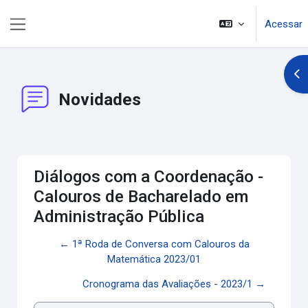
Ir para o conteúdo principal
Acessar
Painel lateral
Abr
Novidades
Diálogos com a Coordenação -
Calouros de Bacharelado em
Administração Pública
← 1ª Roda de Conversa com Calouros da
Matemática 2023/01
Cronograma das Avaliações - 2023/1 →