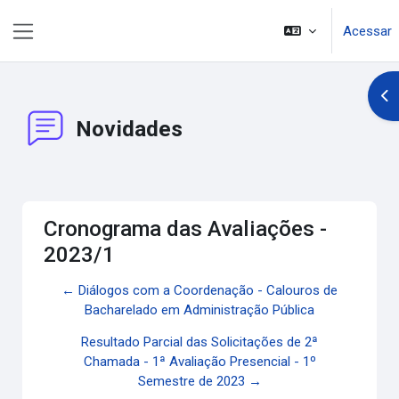
Ir para o conteúdo principal
Acessar
Painel lateral
Abr
Novidades
Cronograma das Avaliações -
2023/1
← Diálogos com a Coordenação - Calouros de
Bacharelado em Administração Pública
Resultado Parcial das Solicitações de 2ª
Chamada - 1ª Avaliação Presencial - 1º
Semestre de 2023 →