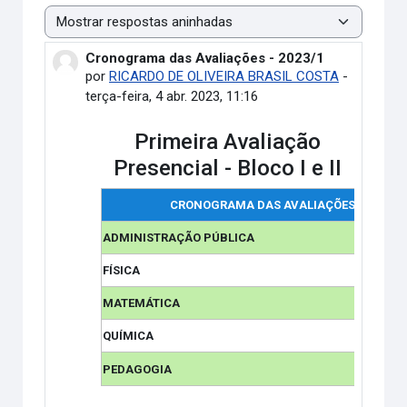
Modo de visualização
Cronograma das Avaliações - 2023/1
Número de respostas: 0
por
RICARDO DE OLIVEIRA BRASIL COSTA
-
terça-feira, 4 abr. 2023, 11:16
Primeira Avaliação
Presencial - Bloco I e II
CRONOGRAMA DAS AVALIAÇÕES
ADMINISTRAÇÃO PÚBLICA
FÍSICA
MATEMÁTICA
QUÍMICA
PEDAGOGIA