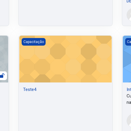
D
Teste4
In
Capacitação
Ca
Teste4
In
Cu
na