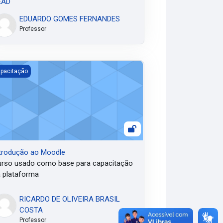
EAD
EDUARDO GOMES FERNANDES
Professor
trodução ao Moodle
pacitação
trodução ao Moodle
rso usado como base para capacitação
 plataforma
RICARDO DE OLIVEIRA BRASIL
COSTA
Professor