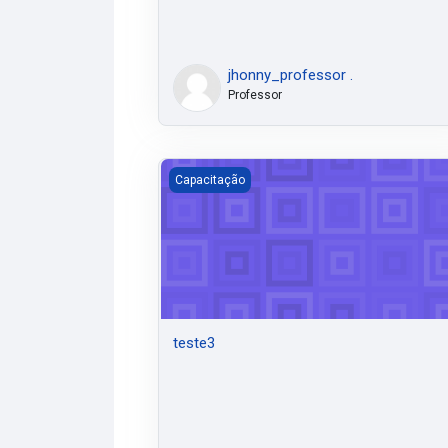
jhonny_professor .
Professor
teste3
Capacitação
teste3