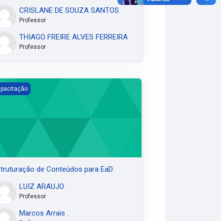
CRISLANE DE SOUZA SANTOS
Professor
THIAGO FREIRE ALVES FERREIRA
Professor
truturação de Conteúdos para EaD
pacitação
truturação de Conteúdos para EaD
LUIZ ARAUJO .
Professor
Marcos Arrais .