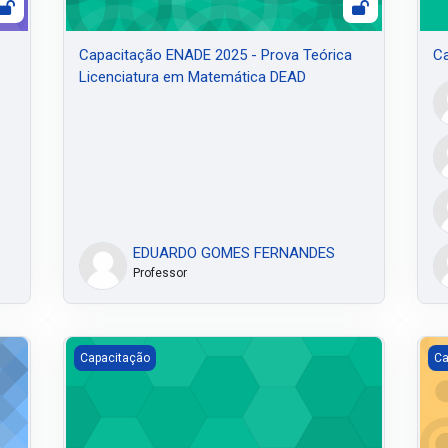
Capacitação ENADE 2025 - Prova Teórica
Ca
Licenciatura em Matemática DEAD
EDUARDO GOMES FERNANDES
Professor
em Matemática DEAD
Tutorial
Wan
Capacitação
Ca