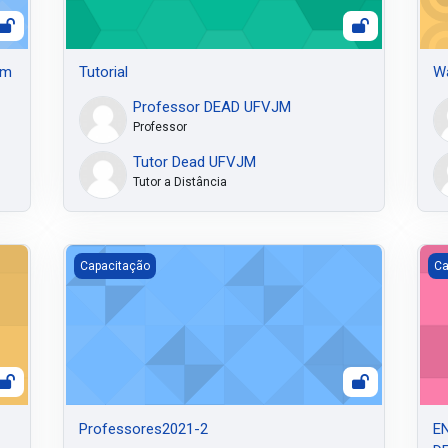
em
Tutorial
Wa
Professor DEAD UFVJM
Professor
Tutor Dead UFVJM
Tutor a Distância
Professores2021-2
EN
Capacitação
Ca
Professores2021-2
EN