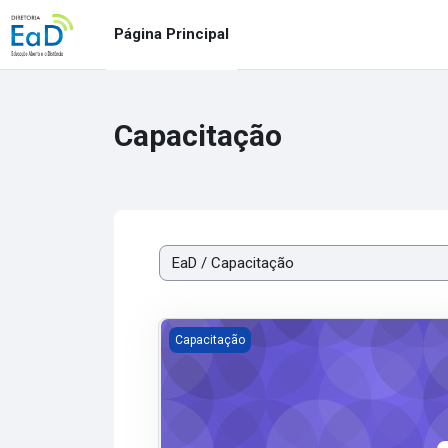
Salta al contenido principal
Página Principal
Capacitação
Categorías
Capacitação ENADE 2026 - Prova Teórica
Capacitação