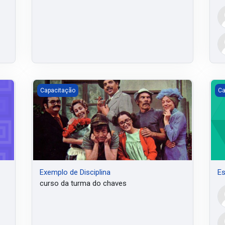
Exemplo de Disciplina
Es
Capacitação
Ca
Exemplo de Disciplina
Es
curso da turma do chaves