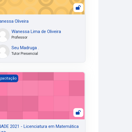
nessa Oliveira
Wanessa Lima de Oliveira
Professor
Seu Madruga .
Tutor Presencial
ADE 2021 - Licenciatura em Matemática DEAD
pacitação
ADE 2021 - Licenciatura em Matemática