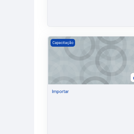
Importar
Capacitação
Importar