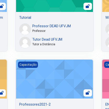
em
Tutorial
Wa
Professor DEAD UFVJM
Professor
Tutor Dead UFVJM
Tutor a Distância
Professores2021-2
EN
Capacitação
Ca
Professores2021-2
EN