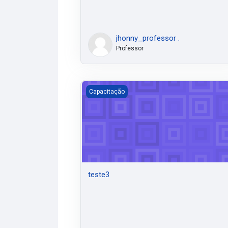
jhonny_professor .
Professor
teste3
Capacitação
teste3