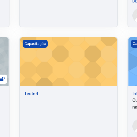
D
Teste4
In
Capacitação
Ca
Teste4
In
Cu
na