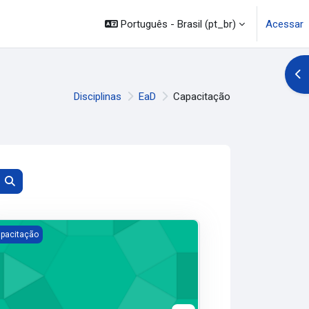
Português - Brasil ‎(pt_br)‎
Acessar
Abr
Disciplinas
EaD
Capacitação
Buscar disciplinas
Buscar disciplinas
em Matemática DEAD
acitação para Alunos (projeto PICEI)
pacitação