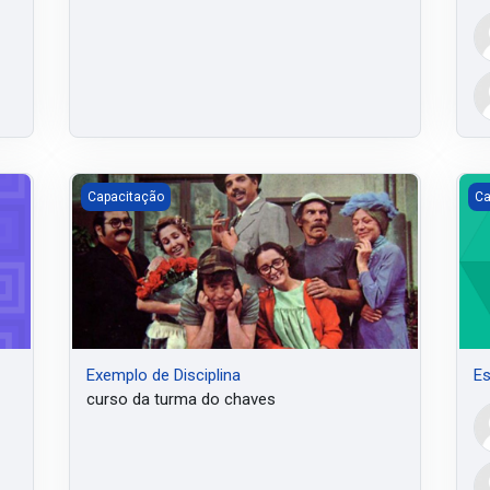
Exemplo de Disciplina
Es
Capacitação
Ca
Exemplo de Disciplina
Es
curso da turma do chaves