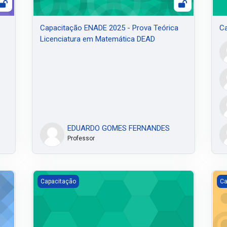
Capacitação ENADE 2025 - Prova Teórica
Ca
Licenciatura em Matemática DEAD
EDUARDO GOMES FERNANDES
Professor
em Matemática DEAD
Tutorial
Wan
Capacitação
Ca