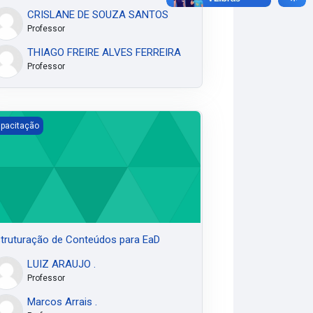
CRISLANE DE SOUZA SANTOS
Professor
THIAGO FREIRE ALVES FERREIRA
Professor
truturação de Conteúdos para EaD
pacitação
truturação de Conteúdos para EaD
LUIZ ARAUJO .
Professor
Marcos Arrais .