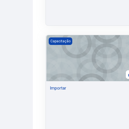
Importar
Capacitação
Importar