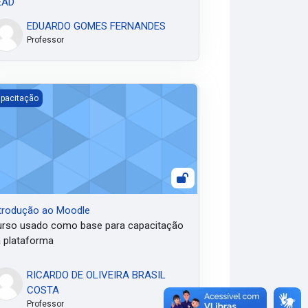
EAD
EDUARDO GOMES FERNANDES
Professor
trodução ao Moodle
pacitação
trodução ao Moodle
rso usado como base para capacitação
 plataforma
RICARDO DE OLIVEIRA BRASIL
COSTA
Professor