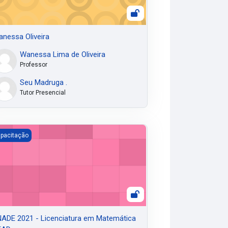
nessa Oliveira
Wanessa Lima de Oliveira
Professor
Seu Madruga .
Tutor Presencial
ADE 2021 - Licenciatura em Matemática DEAD
pacitação
ADE 2021 - Licenciatura em Matemática