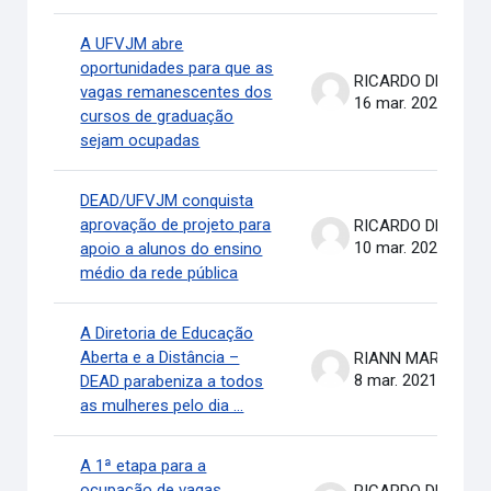
A UFVJM abre
oportunidades para que as
RICARDO DE OLIVEIRA BRASIL COSTA
vagas remanescentes dos
16 mar. 2021
cursos de graduação
sejam ocupadas
DEAD/UFVJM conquista
aprovação de projeto para
RICARDO DE OLIVEIRA BRASIL COSTA
10 mar. 2021
apoio a alunos do ensino
médio da rede pública
A Diretoria de Educação
Aberta e a Distância –
RIANN MARTINELLI BATIS
8 mar. 2021
DEAD parabeniza a todos
as mulheres pelo dia ...
A 1ª etapa para a
ocupação de vagas