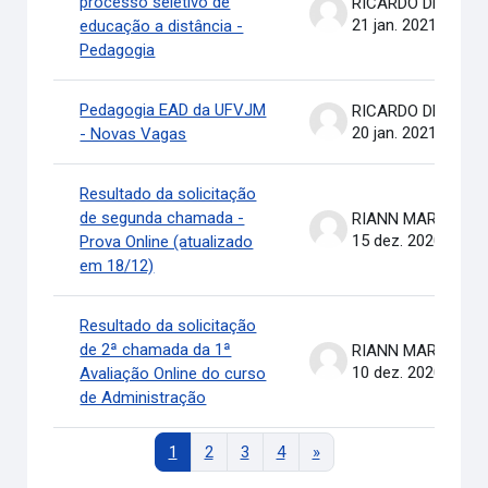
processo seletivo de
RICARDO DE OLIVEIRA BRASIL COSTA
21 jan. 2021
educação a distância -
Pedagogia
Pedagogia EAD da UFVJM
RICARDO DE OLIVEIRA BRASIL COSTA
20 jan. 2021
- Novas Vagas
Resultado da solicitação
de segunda chamada -
RIANN MARTINELLI BATIS
15 dez. 2020
Prova Online (atualizado
em 18/12)
Resultado da solicitação
de 2ª chamada da 1ª
RIANN MARTINELLI BATIS
10 dez. 2020
Avaliação Online do curso
de Administração
Página 1
Página 2
Página 3
Página 4
Próxima página
1
2
3
4
»