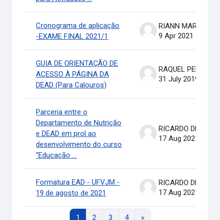
Cronograma de aplicação
RIANN MARTINELLI BATIS
9 Apr 2021
-EXAME FINAL 2021/1
GUIA DE ORIENTAÇÃO DE
RAQUEL PEREIRA DE ARRUDA
ACESSO À PÁGINA DA
31 July 2019
DEAD (Para Calouros)
Parceria entre o
Departamento de Nutrição
RICARDO DE OLIVEIRA BRASIL COSTA
e DEAD em prol ao
17 Aug 2021
desenvolvimento do curso
“Educação ...
Formatura EAD - UFVJM -
RICARDO DE OLIVEIRA BRASIL COSTA
17 Aug 2021
19 de agosto de 2021
Page 1
Page 2
Page 3
Page 4
Next page
1
2
3
4
»