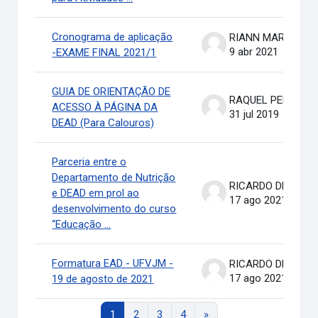
Cronograma de aplicação
RIANN MARTINELLI BATIS
9 abr 2021
-EXAME FINAL 2021/1
GUIA DE ORIENTAÇÃO DE
RAQUEL PEREIRA DE ARRUDA
ACESSO À PÁGINA DA
31 jul 2019
DEAD (Para Calouros)
Parceria entre o
Departamento de Nutrição
RICARDO DE OLIVEIRA BRASIL COSTA
e DEAD em prol ao
17 ago 2021
desenvolvimento do curso
“Educação ...
Formatura EAD - UFVJM -
RICARDO DE OLIVEIRA BRASIL COSTA
17 ago 2021
19 de agosto de 2021
Página 1
Página 2
Página 3
Página 4
Siguiente página
1
2
3
4
»