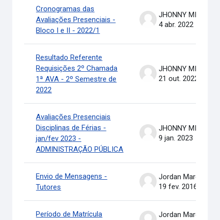
Cronogramas das
JHONNY MICHAEL COSTA
Avaliações Presenciais -
4 abr. 2022
Bloco I e II - 2022/1
Resultado Referente
Requisições 2º Chamada
JHONNY MICHAEL COSTA
21 out. 2022
1ª AVA - 2º Semestre de
2022
Avaliações Presenciais
Disciplinas de Férias -
JHONNY MICHAEL COSTA
9 jan. 2023
jan/fev 2023 -
ADMINISTRAÇÃO PÚBLICA
Envio de Mensagens -
Jordan Marcel Pereira
19 fev. 2016
Tutores
Período de Matrícula
Jordan Marcel Pereira